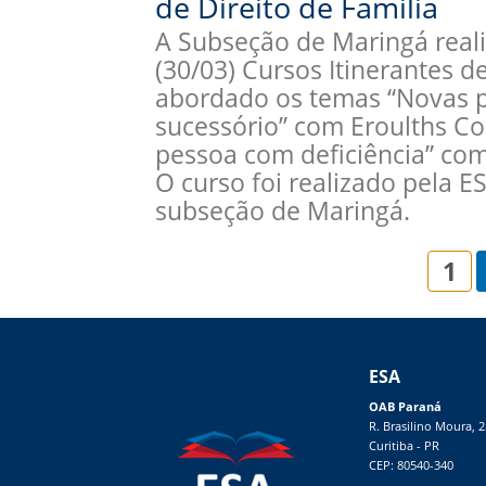
de Direito de Família
A Subseção de Maringá reali
(30/03) Cursos Itinerantes de
abordado os temas “Novas pe
sucessório” com Eroulths Cor
pessoa com deficiência” com
O curso foi realizado pela 
subseção de Maringá.
1
ESA
OAB Paraná
R. Brasilino Moura, 
Curitiba - PR
CEP: 80540-340