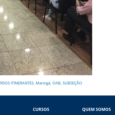
RSOS ITINERANTES
,
Maringá
,
OAB
,
SUBSEÇÃO
CURSOS
QUEM SOMOS