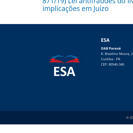
871/19) Lei antifraudes do 
implicações em Juízo
ESA
OAB Paraná
R. Brasilino Moura, 
Curitiba - PR
CEP: 80540-340
© 20