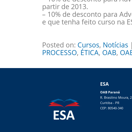
partir de 2013.
– 10% de desconto para Adv
e que tenha feito curso na E
Posted on:
Cursos
,
Notícias
|
PROCESSO
,
ÉTICA
,
OAB
,
OA
ESA
OAB Paraná
R. Brasilino Moura, 
Curitiba - PR
CEP: 80540-340