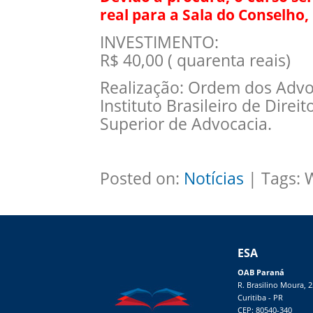
real para a Sala do Conselho,
INVESTIMENTO:
R$ 40,00 ( quarenta reais)
Realização: Ordem dos Advo
Instituto Brasileiro de Direi
Superior de Advocacia.
Posted on:
Notícias
| Tags: 
ESA
OAB Paraná
R. Brasilino Moura, 
Curitiba - PR
CEP: 80540-340