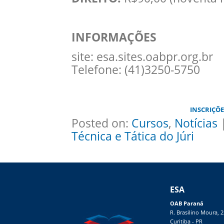
INFORMAÇÕES
site: esa.sites.oabpr.org.br
Telefone: (41)3250-5750
INSCRIÇÕE
Posted on:
Cursos
,
Notícias
|
Técnica e Tática do Júri
ESA
OAB Paraná
R. Brasilino Moura, 
Curitiba - PR