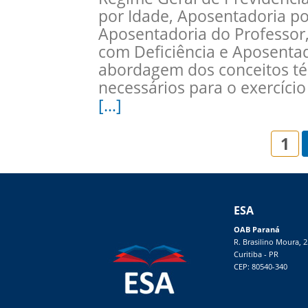
por Idade, Aposentadoria p
Aposentadoria do Professor
com Deficiência e Aposentad
abordagem dos conceitos téc
necessários para o exercício
[…]
1
ESA
OAB Paraná
R. Brasilino Moura, 
Curitiba - PR
CEP: 80540-340