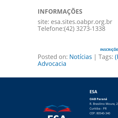
INFORMAÇÕES
site: esa.sites.oabpr.org.br
Telefone:(42) 3273-1338
INSCRIÇÕE
Posted on:
Notícias
| Tags:
(
Advocacia
ESA
OAB Paraná
R. Brasilino Moura, 
Curitiba - PR
CEP: 80540-340