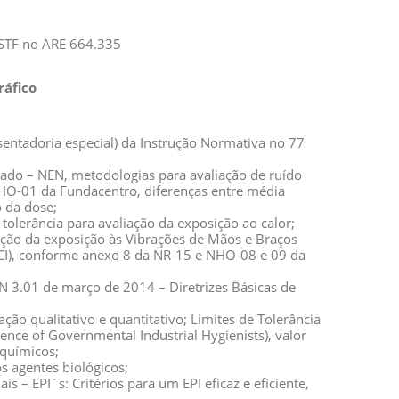
 STF no ARE 664.335
ráfico
osentadoria especial) da Instrução Normativa no 77
zado – NEN, metodologias para avaliação de ruído
NHO-01 da Fundacentro, diferenças entre média
o da dose;
e tolerância para avaliação da exposição ao calor;
ização da exposição às Vibrações de Mãos e Braços
VCI), conforme anexo 8 da NR-15 e NHO-08 e 09 da
 3.01 de março de 2014 – Diretrizes Básicas de
ação qualitativo e quantitativo; Limites de Tolerância
nce of Governmental Industrial Hygienists), valor
 químicos;
os agentes biológicos;
s – EPI´s: Critérios para um EPI eficaz e eficiente,