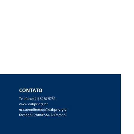
CONTATO
Telefone:(41) 3250-5750
www.oabpr.org.br
esa.atendimento@oabpr.org.br
facebook.com/ESAOABParana