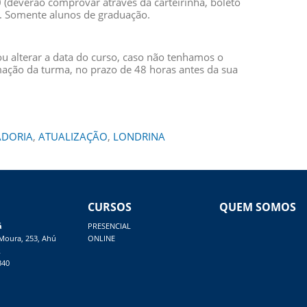
 (deverão comprovar através da carteirinha, boleto
o). Somente alunos de graduação.
ou alterar a data do curso, caso não tenhamos o
ção da turma, no prazo de 48 horas antes da sua
ADORIA
,
ATUALIZAÇÃO
,
LONDRINA
CURSOS
QUEM SOMOS
á
PRESENCIAL
 Moura, 253, Ahú
ONLINE
R
340