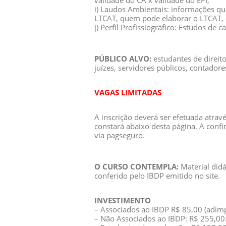
validade do CA x validade do EPI;
i) Laudos Ambientais: informações q
LTCAT, quem pode elaborar o LTCAT,
j) Perfil Profissiográfico: Estudos de 
PÚBLICO ALVO:
estudantes de direit
juízes, servidores públicos, contador
VAGAS LIMITADAS
A inscrição deverá ser efetuada atra
constará abaixo desta página. A conf
via pagseguro.
O CURSO CONTEMPLA:
Material didá
conferido pelo IBDP emitido no site.
INVESTIMENTO
– Associados ao IBDP R$ 85,00 (adimp
– Não Associados ao IBDP: R$ 255,00