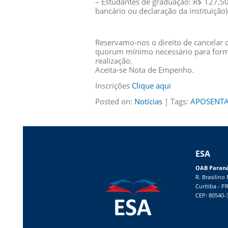
– Estudantes de graduação: R$ 127,50
bancário ou declaração da instituiçã
Reservamo-nos o direito de cancelar 
quorum mínimo necessário para forma
realização.
Aceita-se Nota de Empenho.
Inscrições
Clique aqui
Posted on:
Notícias
| Tags:
APOSENT
ESA
OAB Paran
R. Brasilino
Curitiba - P
CEP: 80540-