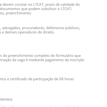
ue devem constar no LTCAT, prazo de validade do
 documentos que podem substituir o LTCAT;
caso, preenchimento.
o, advogados, procuradores, defensores públicos,
es e demais operadores do direito.
vés do preenchimento completo do formulário que
irmação da vaga é mediante pagamento da inscrição
tico e certificado de participação de 08 horas
lentes).
.