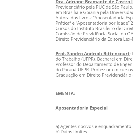
Dra. Adriane Bramante de Castro 
Previdenciário pela PUC de São Paul
em Brasília e Goiânia pela Universid
Autora dos livros: “Aposentadoria Espe
Prática” e “Aposentadoria por Idade” 2
Cursos do Instituto Brasileiro de Dir
Comissão de Previdência Social da O
Direito Previdenciário da Editora Lex-
Prof. Sandro Andrioli Bittencourt
:
do Trabalho (UFPR), Bacharel em Direi
Professor do Departamento de Engenha
do Paraná-UFPR, Professor em cursos
Graduação em Direito Previdenciário 
EMENTA:
Aposentadoria Especial
a) Agentes nocivos e enquadramento 
b) Datas limites