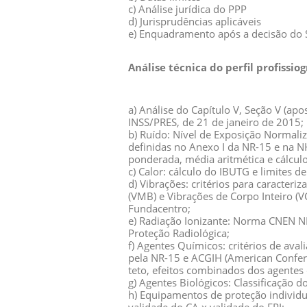
c) Análise jurídica do PPP
d) Jurisprudências aplicáveis
e) Enquadramento após a decisão do
Análise técnica do perfil profissiog
a) Análise do Capítulo V, Seção V (ap
INSS/PRES, de 21 de janeiro de 2015;
b) Ruído: Nível de Exposição Normali
definidas no Anexo I da NR-15 e na 
ponderada, média aritmética e cálcul
c) Calor: cálculo do IBUTG e limites d
d) Vibrações: critérios para caracter
(VMB) e Vibrações de Corpo Inteiro (
Fundacentro;
e) Radiação Ionizante: Norma CNEN NN
Proteção Radiológica;
f) Agentes Químicos: critérios de avali
pela NR-15 e ACGIH (American Confere
teto, efeitos combinados dos agentes
g) Agentes Biológicos: Classificação d
h) Equipamentos de proteção individuai