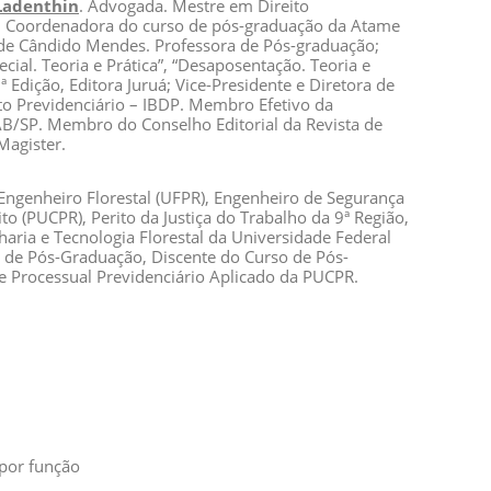
Ladenthin
. Advogada. Mestre em Direito
o. Coordenadora do curso de pós-graduação da Atame
ade Cândido Mendes. Professora de Pós-graduação;
cial. Teoria e Prática”, “Desaposentação. Teoria e
ª Edição, Editora Juruá; Vice-Presidente e Diretora de
eito Previdenciário – IBDP. Membro Efetivo da
AB/SP. Membro do Conselho Editorial da Revista de
Magister.
 Engenheiro Florestal (UFPR), Engenheiro de Segurança
to (PUCPR), Perito da Justiça do Trabalho da 9ª Região,
ria e Tecnologia Florestal da Universidade Federal
 de Pós-Graduação, Discente do Curso de Pós-
e Processual Previdenciário Aplicado da PUCPR.
por função