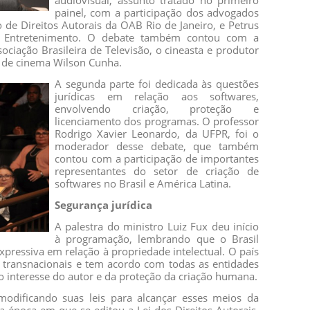
audiovisual, assunto tratado no primeiro
painel, com a participação dos advogados
 de Direitos Autorais da OAB Rio de Janeiro, e Petrus
 do Entretenimento. O debate também contou com a
ociação Brasileira de Televisão, o cineasta e produtor
o de cinema Wilson Cunha.
A segunda parte foi dedicada às questões
jurídicas em relação aos softwares,
envolvendo criação, proteção e
licenciamento dos programas. O professor
Rodrigo Xavier Leonardo, da UFPR, foi o
moderador desse debate, que também
contou com a participação de importantes
representantes do setor de criação de
softwares no Brasil e América Latina.
Segurança jurídica
A palestra do ministro Luiz Fux deu início
à programação, lembrando que o Brasil
pressiva em relação à propriedade intelectual. O país
 transnacionais e tem acordo com todas as entidades
o interesse do autor e da proteção da criação humana.
odificando suas leis para alcançar esses meios da