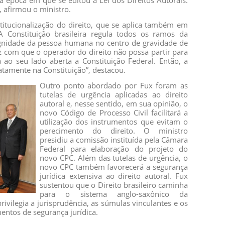
 época em que se editou a Lei dos Direitos Autorais.
, afirmou o ministro.
itucionalização do direito, que se aplica também em
“A Constituição brasileira regula todos os ramos da
dignidade da pessoa humana no centro de gravidade de
z com que o operador do direito não possa partir para
 ao seu lado aberta a Constituição Federal. Então, a
xatamente na Constituição”, destacou.
Outro ponto abordado por Fux foram as
tutelas de urgência aplicadas ao direito
autoral e, nesse sentido, em sua opinião, o
novo Código de Processo Civil facilitará a
utilização dos instrumentos que evitam o
perecimento do direito. O ministro
presidiu a comissão instituída pela Câmara
Federal para elaboração do projeto do
novo CPC. Além das tutelas de urgência, o
novo CPC também favorecerá a segurança
jurídica extensiva ao direito autoral. Fux
sustentou que o Direito brasileiro caminha
para o sistema anglo-saxônico da
ilegia a jurisprudência, as súmulas vinculantes e os
mentos de segurança jurídica.