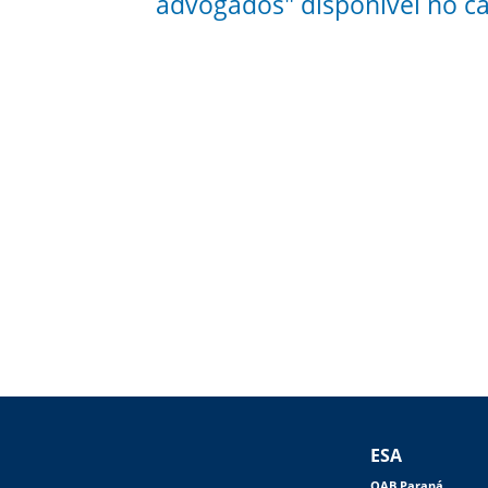
advogados" disponível no c
ESA
OAB Paraná