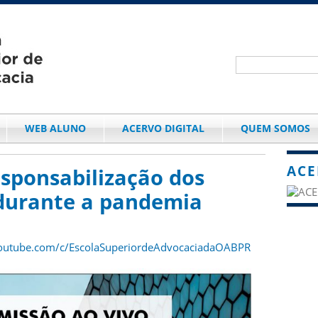
WEB ALUNO
ACERVO DIGITAL
QUEM SOMOS
ACE
esponsabilização dos
 durante a pandemia
outube.com/c/EscolaSuperiordeAdvocaciadaOABPR