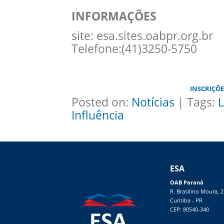
INFORMAÇÕES
site: esa.sites.oabpr.org.br
Telefone:(41)3250-5750
INSCRIÇÕE
Posted on:
Notícias
| Tags:
L
Influência
ESA
OAB Paraná
R. Brasilino Moura, 
Curitiba - PR
CEP: 80540-340