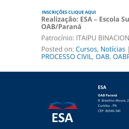
INSCRIÇÕES CLIQUE AQUI
Realização: ESA – Escola S
OAB/Paraná
Patrocínio: ITAIPU BINACIO
Posted on:
Cursos
,
Notícias
|
PROCESSO CIVIL
,
OAB
,
OAB
ESA
OAB Paraná
R. Brasilino Moura, 
Curitiba - PR
CEP: 80540-340