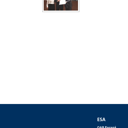
ESA
OAB Paraná