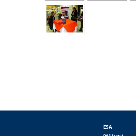
ESA
OAB Paraná