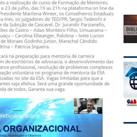
ós a realização do curso de Formação de Mentores,
1 e 23 de julho, das 19 as 21h na plataforma on line da
Presidente Marilena Winter, os Conselheiros Estaduais
a Ines, os julgadores do TED/PR, Sergio Tedeschi e
da Subsção de Cascavel, Dr. Jurandir Parzianello,
es de Castro – Adao Monteiro Filho, Umuarama –
uaçu – Carolina Ellwanger, Palotina – Ivete Lucion
do de Moraes Godinho Junior, Marechal Cândido
ina – Patricia Siqueira.
ará na preparação para mentoria de carreira
em de escritórios de advocacia, o desenvolvimento das
nce profissional, resolução de problemas complexos
ipação voluntária no programa de mentoria da ESA
zadas no site da ESA. Vagas limitadas para que a
ipantes seja efetiva. Será uma grande oportunidade de
da de todos. Garanta sua vaga.