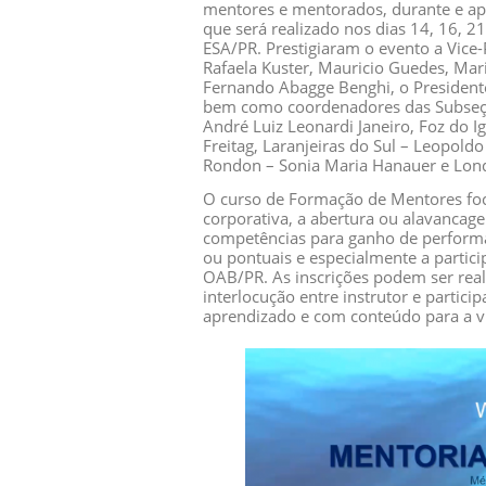
mentores e mentorados, durante e ap
que será realizado nos dias 14, 16, 2
ESA/PR. Prestigiaram o evento a Vice-
Rafaela Kuster, Mauricio Guedes, Mari
Fernando Abagge Benghi, o Presidente 
bem como coordenadores das Subseçõ
André Luiz Leonardi Janeiro, Foz do Ig
Freitag, Laranjeiras do Sul – Leopol
Rondon – Sonia Maria Hanauer e Londr
O curso de Formação de Mentores foc
corporativa, a abertura ou alavancag
competências para ganho de performa
ou pontuais e especialmente a partic
OAB/PR. As inscrições podem ser reali
interlocução entre instrutor e partic
aprendizado e com conteúdo para a vi