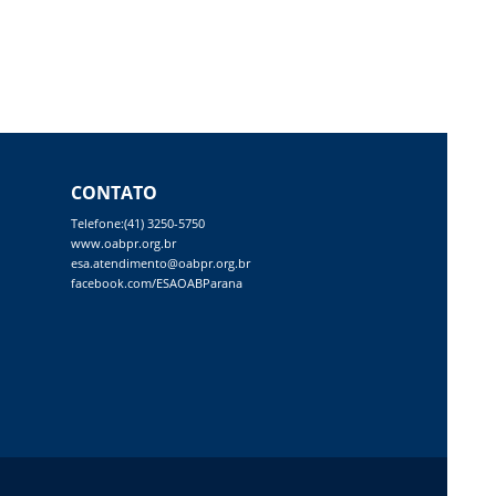
CONTATO
Telefone:(41) 3250-5750
www.oabpr.org.br
esa.atendimento@oabpr.org.br
facebook.com/ESAOABParana