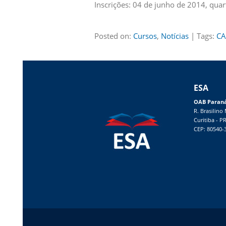
Inscrições: 04 de junho de 2014, qua
Posted on:
Cursos
,
Notícias
| Tags:
CA
ESA
OAB Paran
R. Brasilino
Curitiba - P
CEP: 80540-