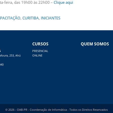
rta-feira, das 19h00 às 22h00 –
Clique aqui
PACITAÇÃO
,
CURITIBA
,
INICIANTES
CURSOS
QUEM SOMOS
á
PRESENCIAL
 Moura, 253, Ahú
ONLINE
R
340
© 2026 - OAB-PR - Coordenação de Informática - Todos os Direitos Reservados