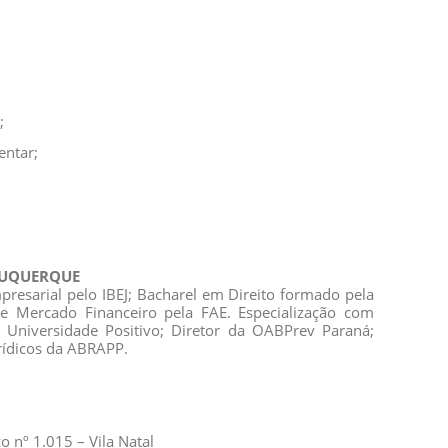
;
entar;
BUQUERQUE
presarial pelo IBEJ; Bacharel em Direito formado pela
 Mercado Financeiro pela FAE. Especialização com
niversidade Positivo; Diretor da OABPrev Paraná;
ídicos da ABRAPP.
 nº 1.015 – Vila Natal