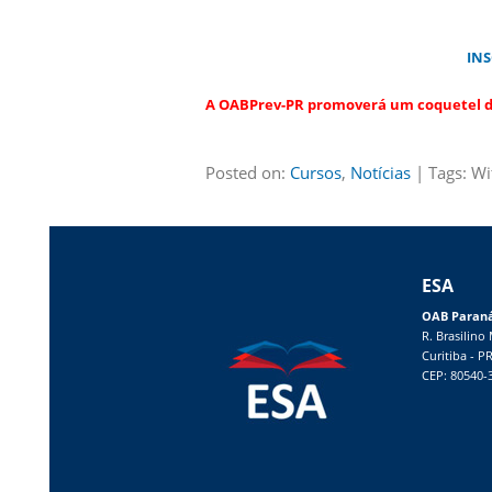
INS
A OABPrev-PR promoverá um coquetel d
Posted on:
Cursos
,
Notícias
| Tags: Wi
ESA
OAB Paran
R. Brasilino
Curitiba - P
CEP: 80540-