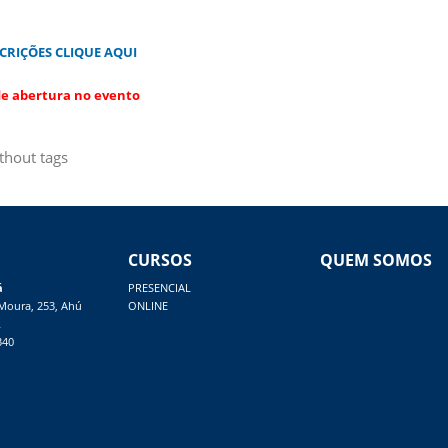
CRIÇÕES CLIQUE AQUI
e abertura no evento
thout tags
CURSOS
QUEM SOMOS
á
PRESENCIAL
 Moura, 253, Ahú
ONLINE
R
340