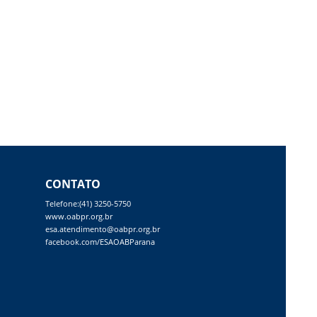
CONTATO
Telefone:(41) 3250-5750
www.oabpr.org.br
esa.atendimento@oabpr.org.br
facebook.com/ESAOABParana