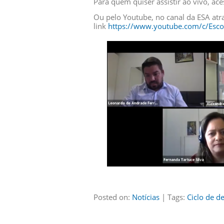
Para quem quiser assistir ao vivo, ac
Ou pelo Youtube, no canal da ESA atr
link
https://www.youtube.com/c/Esc
Posted on:
Notícias
| Tags:
Ciclo de d