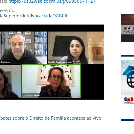
esse:
https://us02web.zoom.us/j/89856571127
avés do
olaSuperiordeAdvocaciadaOABPR
ebates sobre o Direito de Família acontece ao vivo