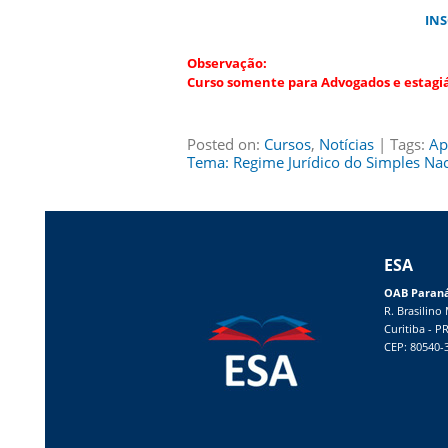
INS
Observação:
Curso somente para Advogados e estagiár
Posted on:
Cursos
,
Notícias
| Tags:
Ap
Tema: Regime Jurídico do Simples Nac
ESA
OAB Paran
R. Brasilino
Curitiba - P
CEP: 80540-