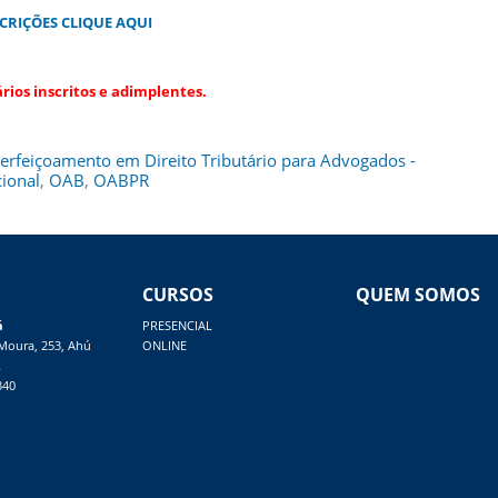
CRIÇÕES CLIQUE AQUI
ios inscritos e adimplentes.
erfeiçoamento em Direito Tributário para Advogados -
ional
,
OAB
,
OABPR
CURSOS
QUEM SOMOS
á
PRESENCIAL
 Moura, 253, Ahú
ONLINE
R
340