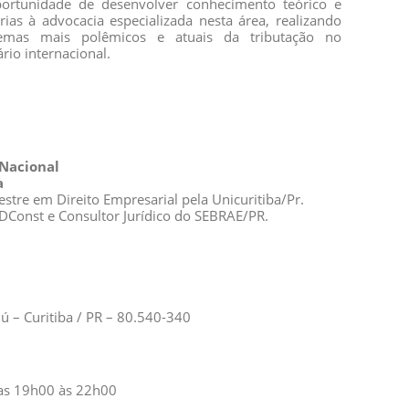
portunidade de desenvolver conhecimento teórico e
árias à advocacia especializada nesta área, realizando
emas mais polêmicos e atuais da tributação no
rio internacional.
 Nacional
ha
re em Direito Empresarial pela Unicuritiba/Pr.
ABDConst e Consultor Jurídico do SEBRAE/PR.
ú – Curitiba / PR – 80.540-340
 das 19h00 às 22h00