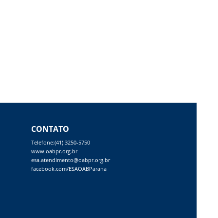
CONTATO
Telefone:(41) 3250-5750
www.oabpr.org.br
esa.atendimento@oabpr.org.br
facebook.com/ESAOABParana