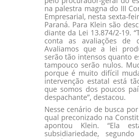
pelo procurador-geral do es
na palestra magna do III C
Empresarial, nesta sexta-fei
Paraná. Para Klein são des
diante da Lei 13.874/2-19.
conta as avaliações de 
Avaliamos que a lei produ
serão tão intensos quanto 
tampouco serão nulos. Muda
porque é muito difícil mud
intervenção estatal está t
que somos dos poucos país
despachante”, destacou.
Nesse cenário de busca por fa
qual preconizado na Constitu
apontou Klein. “Ela est
subsidiariedade, segund