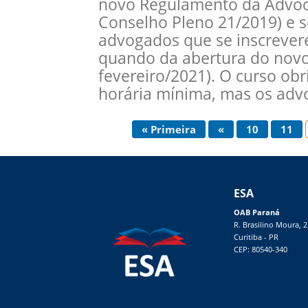
novo Regulamento da Advoca
Conselho Pleno 21/2019) e s
advogados que se inscrever
quando da abertura do novo
fevereiro/2021). O curso obr
horária mínima, mas os ad
« Primeira
«
10
11
ESA
OAB Paraná
R. Brasilino Moura, 
Curitiba - PR
CEP: 80540-340