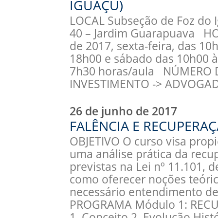
IGUAÇU)
LOCAL Subseção de Foz do I
40 – Jardim Guarapuava HOR
de 2017, sexta-feira, das 10
18h00 e sábado das 10h00
7h30 horas/aula NÚMERO D
INVESTIMENTO -> ADVOGA
26 de junho de 2017
FALÊNCIA E RECUPERA
OBJETIVO O curso visa propic
uma análise prática da recup
previstas na Lei nº 11.101, 
como oferecer noções teóric
necessário entendimento de
PROGRAMA Módulo 1: RECU
1. Conceito 2. Evolução Hist