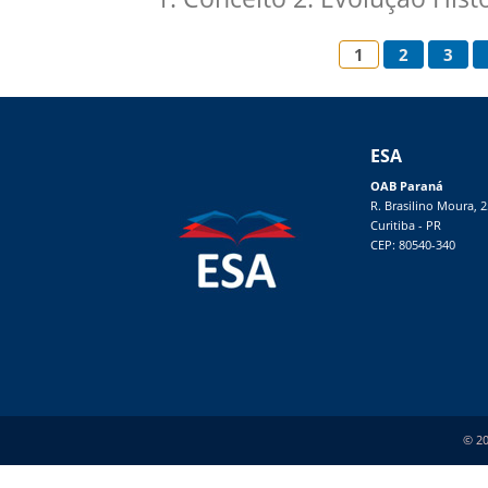
1
2
3
ESA
OAB Paraná
R. Brasilino Moura, 
Curitiba - PR
CEP: 80540-340
© 20