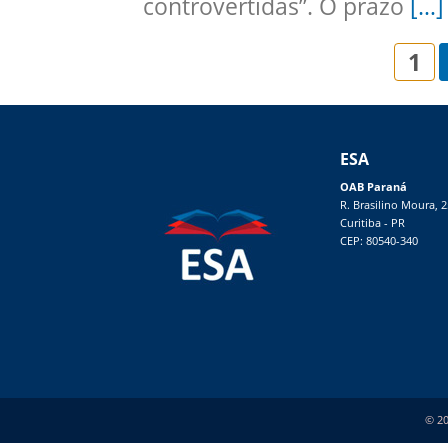
controvertidas”. O prazo
[…]
1
ESA
OAB Paraná
R. Brasilino Moura, 
Curitiba - PR
CEP: 80540-340
© 20