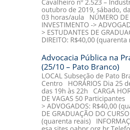
Cavalheiro nº 2.523 – Indus
outubro de 2019, sábado, 
03 horas/aula NÚMERO DE 
INVESTIMENTO -> ADVOGADOS
> ESTUDANTES DE GRADUA
DIREITO: R$40,00 (quarent
Advocacia Pública na P
(25/10 – Pato Branco)
LOCAL Subseção de Pato Bra
Centro HORÁRIOS Dia 25 de 
das 19h às 22h CARGA HO
DE VAGAS 50 Participantes
> ADVOGADOS: R$40,00 (qua
DE GRADUAÇÃO DO CURSO D
(quarenta reais) INFORMAÇ
esa.sites.oabpr.org.br Telef