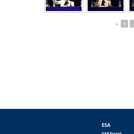
◄
1
.
ESA
OAB Paraná