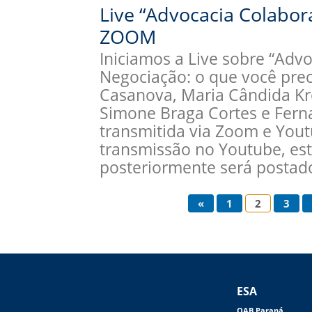
Live “Advocacia Colabor
ZOOM
Iniciamos a Live sobre “Advo
Negociação: o que você prec
Casanova, Maria Cândida Kro
Simone Braga Cortes e Ferna
transmitida via Zoom e You
transmissão no Youtube, es
posteriormente será postad
«
1
2
3
ESA
OAB Paraná