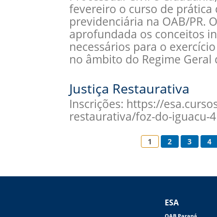
fevereiro o curso de prática
previdenciária na OAB/PR. 
aprofundada os conceitos ini
necessários para o exercício
no âmbito do Regime Geral 
Justiça Restaurativa
Inscrições: https://esa.curso
restaurativa/foz-do-iguacu
1
2
3
4
ESA
OAB Paraná