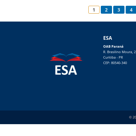
1
2
3
4
ESA
OAB Paraná
R. Brasilino Moura, 
Curitiba - PR
CEP: 80540-340
© 20